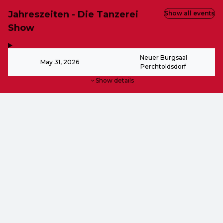
Jahreszeiten - Die Tanzerei
Show all events
Show
,
-
Neuer Burgsaal
May 31, 2026
Perchtoldsdorf
Show details