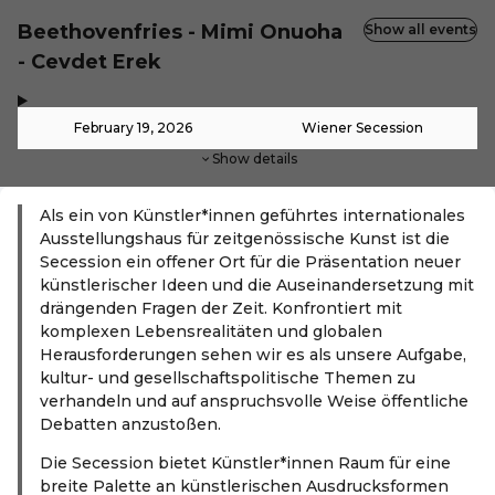
Beethovenfries - Mimi Onuoha
Show all events
- Cevdet Erek
,
-
February 19, 2026
Wiener Secession
Show details
Als ein von Künstler*innen geführtes internationales
Ausstellungshaus für zeitgenössische Kunst ist die
Secession ein offener Ort für die Präsentation neuer
künstlerischer Ideen und die Auseinandersetzung mit
drängenden Fragen der Zeit. Konfrontiert mit
komplexen Lebensrealitäten und globalen
Herausforderungen sehen wir es als unsere Aufgabe,
kultur- und gesellschaftspolitische Themen zu
verhandeln und auf anspruchsvolle Weise öffentliche
Debatten anzustoßen.
Die Secession bietet Künstler*innen Raum für eine
breite Palette an künstlerischen Ausdrucksformen