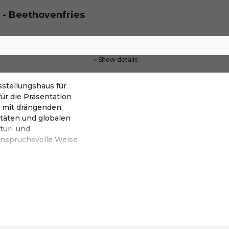
 - Beethovenfries
Show details
sstellungshaus für
für die Präsentation
g mit drängenden
itäten und globalen
tur- und
anspruchsvolle Weise
hop