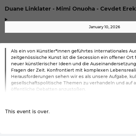
Duane Linklater - Mimi Onuoha - Cevdet Erek
,
-
January 10, 2026
Als ein von Künstler*innen geführtes internationales Au
zeitgenössische Kunst ist die Secession ein offener Ort 
neuer künstlerischer Ideen und die Auseinandersetzun
Fragen der Zeit. Konfrontiert mit komplexen Lebensreal
Herausforderungen sehen wir es als unsere Aufgabe, kul
gesellschaftspolitische Themen zu verhandeln und auf 
öffentliche Debatten anzustoßen.
Read more
This event is over.
Go to the current events of Online-S
EN ·
English