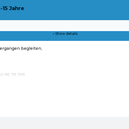
-15 Jahre
Show details
iergängen begleiten,
64 96 29 266
 Steyr - Sommer-Ferien in 4400