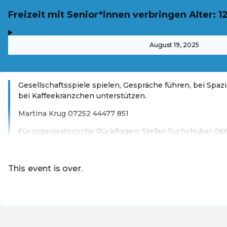
Freizeit mit Senior*innen verbringen Alter: 12
,
-
August 19, 2025
Gesellschaftsspiele spielen, Gespräche führen, bei Spaz
bei Kaffeekränzchen unterstützen.
Martina Krug 07252 44477 851
Für organisatorische Rückfragen: Stefan Fuchshuber 06
Read more
This event is over.
Go to the current events of Magistrat
EN ·
English