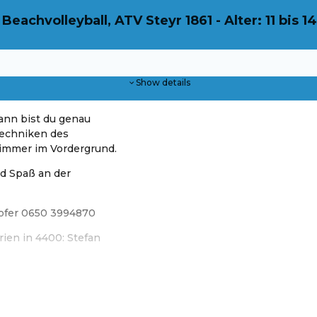
achvolleyball, ATV Steyr 1861 - Alter: 11 bis 1
Show details
Dann bist du genau
dtechniken des
s immer im Vordergrund.
d Spaß an der
hofer 0650 3994870
ien in 4400: Stefan
 Steyr - Sommer-Ferien in 4400