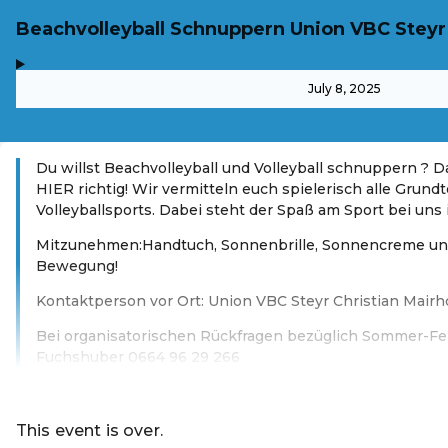
Beachvolleyball Schnuppern Union VBC Steyr Be
,
-
July 8, 2025
Du willst Beachvolleyball und Volleyball schnuppern ? 
HIER richtig! Wir vermitteln euch spielerisch alle Grun
Volleyballsports. Dabei steht der Spaß am Sport bei un
Mitzunehmen:Handtuch, Sonnenbrille, Sonnencreme un
Bewegung!
Kontaktperson vor Ort: Union VBC Steyr Christian Mair
Bei organisatorischen Rückfragen bezüglich Sommer-Fer
Fuchshuber 0664 96 29 266
Read more
This event is over.
Go to the current events of Magistrat