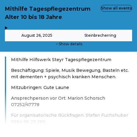
Mithilfe Tagespflegezentrum
Show all events
Alter 10 bis 18 Jahre
,
-
August 26, 2025
Steinbrecherring
Show details
Mithilfe Hilfswerk Steyr Tagespflegezentrum
Beschäftigung: Spiele, Musik Bewegung, Basteln etc.
mit dementen + psychisch kranken Menschen.
Mitzubringen: Gute Laune
Ansprechperson vor Ort: Marion Schorsch
07252/47778
Für organisatorische Rückfragen: Stefan Fuchshuber
0664 96 29 266
Read more