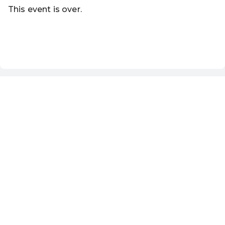
This event is over.
Go to the current events of Magistrat Steyr - Sommer-Fer
EN ·
English