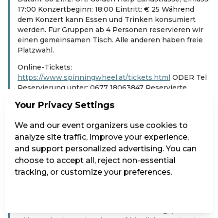
17:00 Konzertbeginn: 18:00 Eintritt: € 25 Während
dem Konzert kann Essen und Trinken konsumiert
werden. Für Gruppen ab 4 Personen reservieren wir
einen gemeinsamen Tisch. Alle anderen haben freie
Platzwahl.
Online-Tickets:
https://www.spinningwheel.at/tickets.html
ODER Tel
Reservierung unter: 0677 18063847 Reservierte
Karten können bis 30min vor Konzertbeginn an der
Your Privacy Settings
Abendkasse abgeholt werden.
Höre uns auf allen Streamingdiensten:
We and our event organizers use cookies to
www.spinningwheel.at/streaming.html
analyze site traffic, improve your experience,
and support personalized advertising. You can
Danika Ruso: Gesang, Harfe, Akkordeon, Percussion,
choose to accept all, reject non-essential
Tin Whistle Fabio Mancini: Gitarre, Geige, Gesang
tracking, or customize your preferences.
Bernhart Ruso: Holzquerflöte, Whistles, Nyckelharpa,
Percussion
Manage Settings
Reject all
Accept all
„Die Arrangements der Lieder führen Herz und Geist
direkt in die Landschaften des Celtic Fringe, schaffen