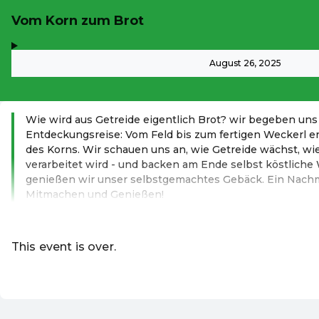
Vom Korn zum Brot
,
-
August 26, 2025
Wie wird aus Getreide eigentlich Brot? wir begeben un
Entdeckungsreise: Vom Feld bis zum fertigen Weckerl e
des Korns. Wir schauen uns an, wie Getreide wächst, wi
verarbeitet wird - und backen am Ende selbst köstliche 
genießen wir unser selbstgemachtes Gebäck. Ein Nach
Mitmachen und Genießen!
Read more
This event is over.
Go to the current events of Ferienpa
EN ·
English