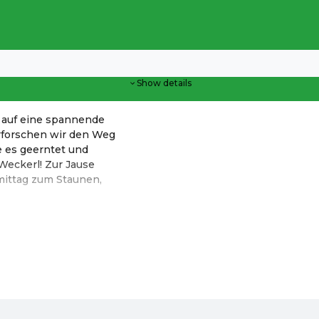
Show details
s auf eine spannende
rforschen wir den Weg
e es geerntet und
Weckerl! Zur Jause
mittag zum Staunen,
ss Online-Shop