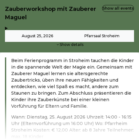
Zauberworkshop mit Zauberer
Show all events
Maguel
,
-
August 25, 2026
Pfarrsaal Stroheim
Show details
Beim Ferienprogramm in Stroheim tauchen die Kinder
in die spannende Welt der Magie ein. Gemeinsam mit
Zauberer Maguel lernen sie altersgerechte
Zaubertricks, üben ihre neuen Fähigkeiten und
entdecken, wie viel Spaß es macht, andere zum
Staunen zu bringen. Zum Abschluss präsentieren die
Kinder ihre Zauberkünste bei einer kleinen
Vorführung für Eltern und Familie.
Wann: Dienstag, 25. August 2026 Uhrzeit: 14:00 - 16:15
Uhr (Elternvorführung um 16:00 Uhr) Wo: Pfarrheim
Stroheim Kosten: € 12,00 Alter: ab 8 Jahre Teilnehmer:
max. 18 Kinder