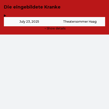
Die eingebildete Kranke
,
-
July 23, 2025
Theatersommer Haag
Show details