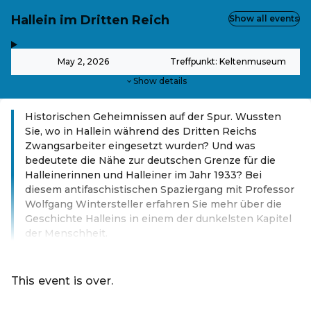
Hallein im Dritten Reich
Show all events
,
-
May 2, 2026
Treffpunkt: Keltenmuseum
Show details
Historischen Geheimnissen auf der Spur. Wussten
Sie, wo in Hallein während des Dritten Reichs
Zwangsarbeiter eingesetzt wurden? Und was
bedeutete die Nähe zur deutschen Grenze für die
Halleinerinnen und Halleiner im Jahr 1933? Bei
diesem antifaschistischen Spaziergang mit Professor
Wolfgang Wintersteller erfahren Sie mehr über die
Geschichte Halleins in einem der dunkelsten Kapitel
der Menschheit.
Read more
This event is over.
Go to the current events of Tourismusverband Hallein