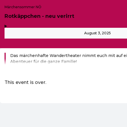
Märchensommer NÖ
Rotkäppchen - neu verirrt
,
-
August 3, 2025
Das märchenhafte Wandertheater nimmt euch mit auf 
Abenteuer für die ganze Familie!
Read more
This event is over.
Go to the current events of Märche
EN ·
English