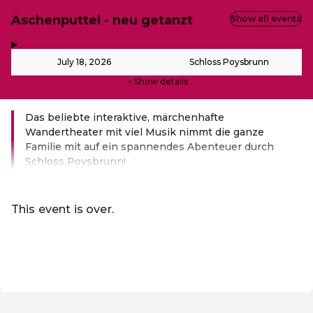
Aschenputtel - neu getanzt
Show all events
,
-
July 18, 2026
Schloss Poysbrunn
Show details
Das beliebte interaktive, märchenhafte
Wandertheater mit viel Musik nimmt die ganze
Familie mit auf ein spannendes Abenteuer durch
Schloss Poysbrunn!
Read more
This event is over.
Go to the current events of Märchensommer
EN ·
English