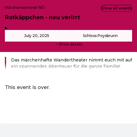
Märchensommer NÖ
Show all events
Rotkäppchen - neu verirrt
,
-
July 20, 2025
Schloss Poysbrunn
Show details
Das märchenhafte Wandertheater nimmt euch mit auf
ein spannendes Abenteuer für die ganze Familie!
Read more
This event is over.
Go to the current events of Märchensommer
EN ·
English