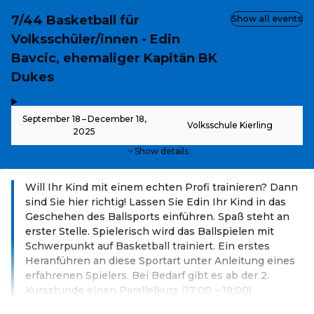
7/44 Basketball für
Show all events
Volksschüler/innen - Edin
Bavcic, ehemaliger Kapitän BK
Dukes
,
-
September 18 – December 18,
Volksschule Kierling
2025
Show details
Will Ihr Kind mit einem echten Profi trainieren? Dann
sind Sie hier richtig! Lassen Sie Edin Ihr Kind in das
Geschehen des Ballsports einführen. Spaß steht an
erster Stelle. Spielerisch wird das Ballspielen mit
Schwerpunkt auf Basketball trainiert. Ein erstes
Heranführen an diese Sportart unter Anleitung eines
erfahrenen Spielers. Bei Bedarf gibt es ab der 2.
Kursstunde einen Parallelkurs (17:00 – 18:00)
Read more