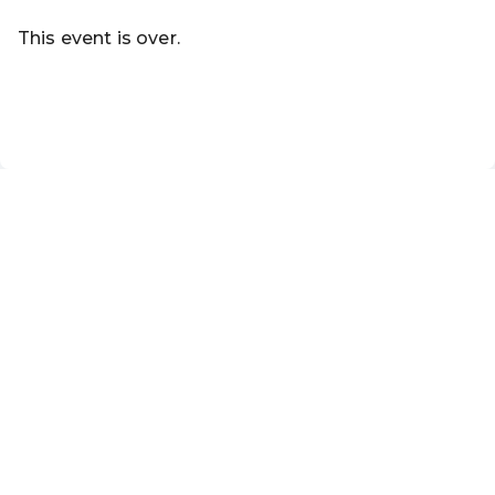
This event is over.
Go to the current events of Volkshochschule Urania Klos
EN ·
English