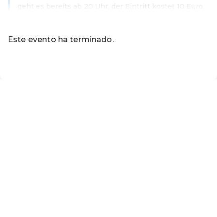
geht es bereits ab 20 Uhr, der Eintritt kostet 10 Euro.
Leer más
Este evento ha terminado.
ES ·
Spanish