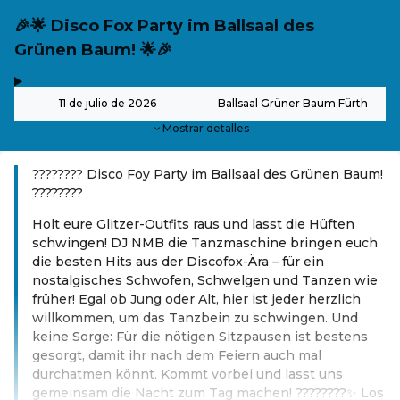
🎉🌟 Disco Fox Party im Ballsaal des
Grünen Baum! 🌟🎉
,
-
11 de julio de 2026
Ballsaal Grüner Baum Fürth
Mostrar detalles
???????? Disco Foy Party im Ballsaal des Grünen Baum!
????????
Holt eure Glitzer-Outfits raus und lasst die Hüften
schwingen! DJ NMB die Tanzmaschine bringen euch
die besten Hits aus der Discofox-Ära – für ein
nostalgisches Schwofen, Schwelgen und Tanzen wie
früher! Egal ob Jung oder Alt, hier ist jeder herzlich
willkommen, um das Tanzbein zu schwingen. Und
keine Sorge: Für die nötigen Sitzpausen ist bestens
gesorgt, damit ihr nach dem Feiern auch mal
durchatmen könnt. Kommt vorbei und lasst uns
gemeinsam die Nacht zum Tag machen! ????????✨ Los