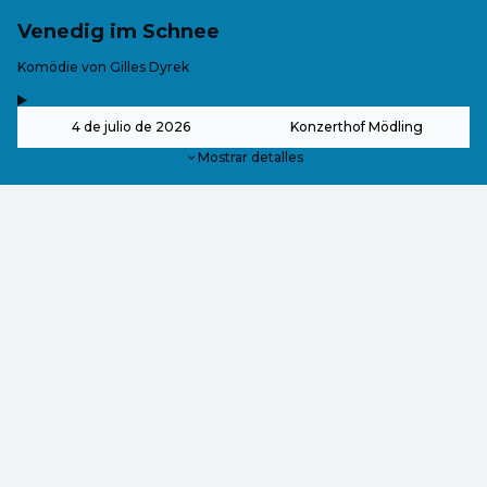
Venedig im Schnee
-
Komödie von Gilles Dyrek
,
-
4 de julio de 2026
Konzerthof Mödling
Mostrar detalles