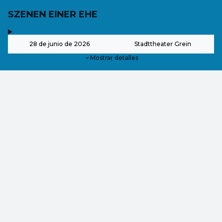
SZENEN EINER EHE
,
-
28 de junio de 2026
Stadttheater Grein
Mostrar detalles