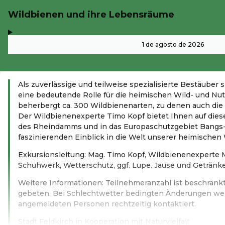
Wildbienen und ihre Lebensräume
,
-
1 de agosto de 2026
Als zuverlässige und teilweise spezialisierte Bestäuber
eine bedeutende Rolle für die heimischen Wild- und Nut
beherbergt ca. 300 Wildbienenarten, zu denen auch di
Der Wildbienenexperte Timo Kopf bietet Ihnen auf dies
des Rheindamms und in das Europaschutzgebiet Bangs
faszinierenden Einblick in die Welt unserer heimischen
Exkursionsleitung: Mag. Timo Kopf, Wildbienenexperte 
Schuhwerk, Wetterschutz, ggf. Lupe. Jause und Getränk
Weitere Informationen: Teilnehmeranzahl ist beschrän
gebeten. Bei Schlechtwetter bedingten Änderungen we
angemeldeten Personen rechtzeitig kontaktiert.
Stadt Feldkirch in Kooperation mit Naturvielfalt