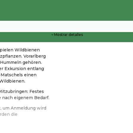
Mostrar detalles
 spielen Wildbienen
zpflanzen. Vorarlberg
e Hummeln gehören.
er Exkursion entlang
-Matschels einen
 Wildbienen.
Mitzubringen: Festes
e nach eigenem Bedarf.
kt, um Anmeldung wird
rden die