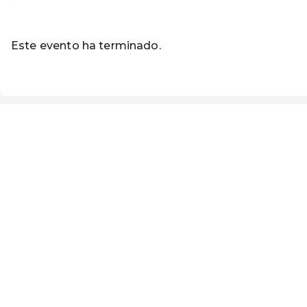
Leer más
Este evento ha terminado.
Ir a los eventos actuales d
ES ·
Spanish