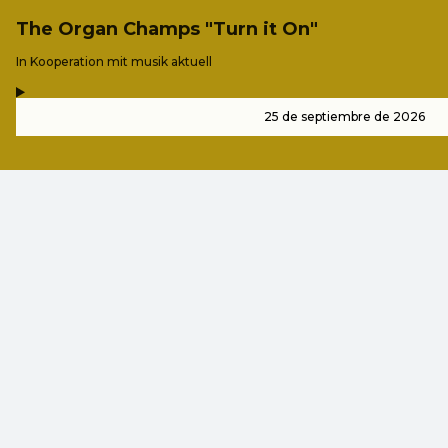
The Organ Champs "Turn it On"
-
In Kooperation mit musik aktuell
,
-
25 de septiembre de 2026