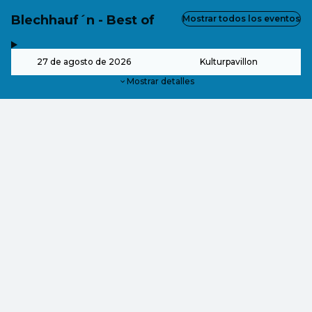
Blechhauf´n - Best of
Mostrar todos los eventos
,
-
27 de agosto de 2026
Kulturpavillon
Mostrar detalles