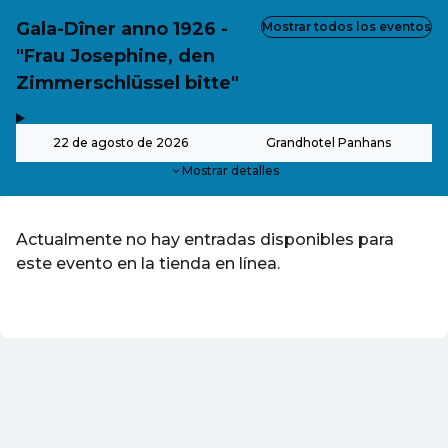
Gala-Dîner anno 1926 -
Mostrar todos los eventos
"Frau Josephine, den
Zimmerschlüssel bitte"
,
-
22 de agosto de 2026
Grandhotel Panhans
Mostrar detalles
Actualmente no hay entradas disponibles para
este evento en la tienda en línea.
ES ·
Spanish