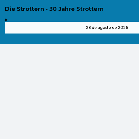
Die Strottern - 30 Jahre Strottern
,
-
28 de agosto de 2026