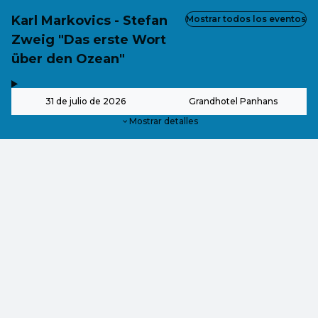
Karl Markovics - Stefan
Mostrar todos los eventos
Zweig "Das erste Wort
über den Ozean"
,
-
31 de julio de 2026
Grandhotel Panhans
Mostrar detalles