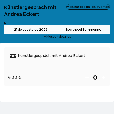
Künstlergespräch mit
Mostrar todos los eventos
Andrea Eckert
,
-
21 de agosto de 2026
Sporthotel Semmering
Mostrar detalles
Künstlergespräch mit Andrea Eckert
6,00 €
ES ·
Spanish