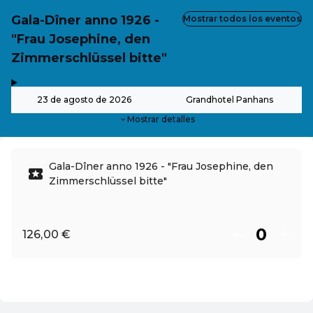
Gala-Dîner anno 1926 -
Mostrar todos los eventos
"Frau Josephine, den
Zimmerschlüssel bitte"
,
-
23 de agosto de 2026
Grandhotel Panhans
Mostrar detalles
Gala-Dîner anno 1926 - "Frau Josephine, den
Zimmerschlüssel bitte"
126,00 €
ES ·
Spanish