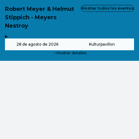
Robert Meyer & Helmut
Mostrar todos los eventos
Stippich - Meyers
Nestroy
,
-
28 de agosto de 2026
Kulturpavillon
Mostrar detalles