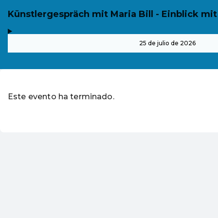
Künstlergespräch mit Maria Bill - Einblick mi
,
-
25 de julio de 2026
Este evento ha terminado.
Ir a los eventos actuales d
ES ·
Spanish