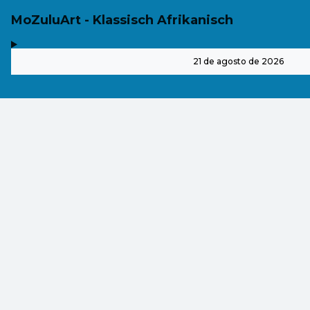
MoZuluArt - Klassisch Afrikanisch
,
-
21 de agosto de 2026