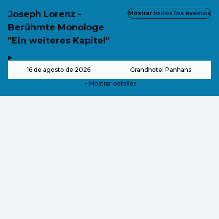
Joseph Lorenz -
Mostrar todos los eventos
Berühmte Monologe
"Ein weiteres Kapitel"
,
-
16 de agosto de 2026
Grandhotel Panhans
Mostrar detalles