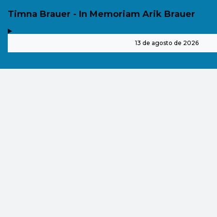
Timna Brauer - In Memoriam Arik Brauer
,
-
13 de agosto de 2026