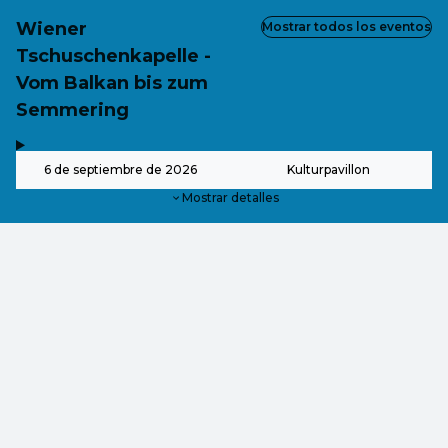
Wiener
Mostrar todos los eventos
Tschuschenkapelle -
Vom Balkan bis zum
Semmering
,
-
6 de septiembre de 2026
Kulturpavillon
Mostrar detalles