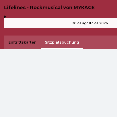
Lifelines - Rockmusical von MYKAGE
,
-
30 de agosto de 2026
Eintrittskarten
Sitzplatzbuchung