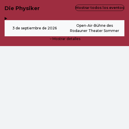
Die Physiker
Mostrar todos los eventos
,
-
Open-Air-Bühne des
3 de septiembre de 2026
Rodauner Theater Sommer
Mostrar detalles