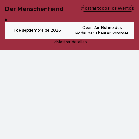
Der Menschenfeind
Mostrar todos los eventos
,
-
Open-Air-Bühne des
1 de septiembre de 2026
Rodauner Theater Sommer
Mostrar detalles