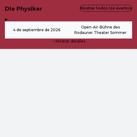
Die Physiker
Mostrar todos los eventos
,
-
Open-Air-Bühne des
4 de septiembre de 2026
Rodauner Theater Sommer
Mostrar detalles