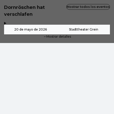
Dornröschen hat
Mostrar todos los eventos
verschlafen
,
-
20 de mayo de 2026
Stadttheater Grein
Mostrar detalles