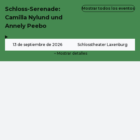
Schloss-Serenade:
Mostrar todos los eventos
Camilla Nylund und
Annely Peebo
,
-
13 de septiembre de 2026
Schlosstheater Laxenburg
Mostrar detalles