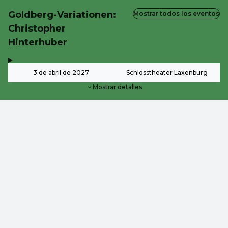
Goldberg-Variationen:
Mostrar todos los eventos
Christopher
Hinterhuber
,
-
3 de abril de 2027
Schlosstheater Laxenburg
Mostrar detalles