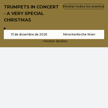
TRUMPETS IN CONCERT
Mostrar todos los eventos
- A VERY SPECIAL
CHRISTMAS
,
-
13 de diciembre de 2026
Minoritenkirche Wien
Mostrar detalles