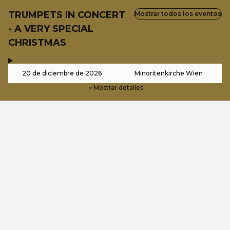
TRUMPETS IN CONCERT
Mostrar todos los eventos
- A VERY SPECIAL
CHRISTMAS
,
-
20 de diciembre de 2026
Minoritenkirche Wien
Mostrar detalles