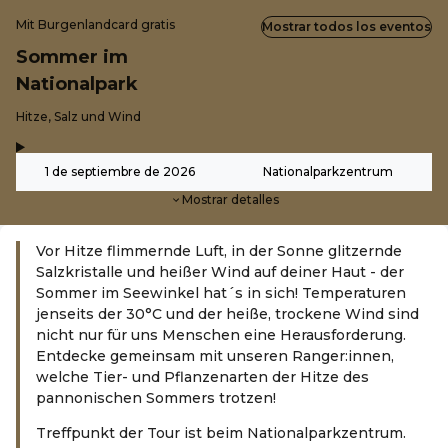
Mit Burgenlandcard gratis
Mostrar todos los eventos
Sommer im
Nationalpark
-
Hitze, Salz und Wind
,
-
1 de septiembre de 2026
Nationalparkzentrum
Mostrar detalles
Vor Hitze flimmernde Luft, in der Sonne glitzernde
Salzkristalle und heißer Wind auf deiner Haut - der
Sommer im Seewinkel hat´s in sich! Temperaturen
jenseits der 30°C und der heiße, trockene Wind sind
nicht nur für uns Menschen eine Herausforderung.
Entdecke gemeinsam mit unseren Ranger:innen,
welche Tier- und Pflanzenarten der Hitze des
pannonischen Sommers trotzen!
Treffpunkt der Tour ist beim Nationalparkzentrum.