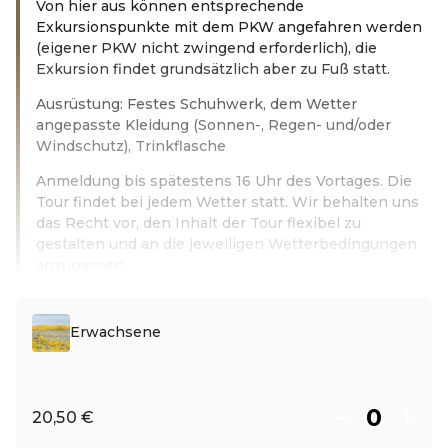
Von hier aus können entsprechende
Exkursionspunkte mit dem PKW angefahren werden
(eigener PKW nicht zwingend erforderlich), die
Exkursion findet grundsätzlich aber zu Fuß statt.
Ausrüstung: Festes Schuhwerk, dem Wetter
angepasste Kleidung (Sonnen-, Regen- und/oder
Windschutz), Trinkflasche
Anmeldung bis spätestens 16 Uhr des Vortages. Die
Tour findet bei jedem Wetter statt. Wir behalten uns
das Recht vor, den Inhalt der Tour flexibel zu
gestalten und an die jeweiligen Wetterbedingungen
anzupassen.
Leer más
Erwachsene
20,50 €