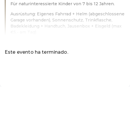
Für naturinteressierte Kinder von 7 bis 12 Jahren.
Ausrüstung: Eigenes Fahrrad + Helm (abgeschlossene
Garage vorhanden), Sonnenschutz, Trinkflasche,
Badekleidung + Handtuch, Jausenbox + Eisgeld (max
€5,- am Tag)
Leer más
Este evento ha terminado.
Ir a los eventos actuales de Nationalpark Neusiedler See 
ES ·
Spanish