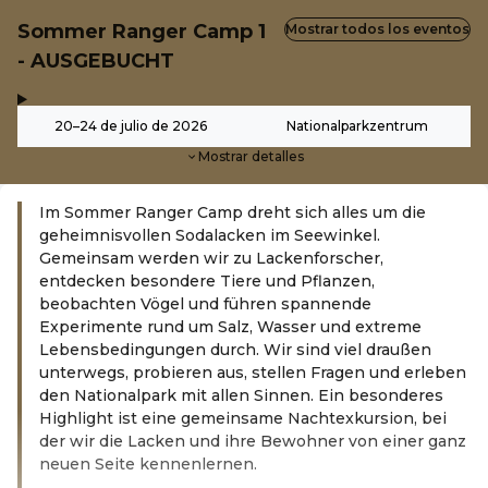
Sommer Ranger Camp 1
Mostrar todos los eventos
- AUSGEBUCHT
,
-
20–24 de julio de 2026
Nationalparkzentrum
Mostrar detalles
Im Sommer Ranger Camp dreht sich alles um die
geheimnisvollen Sodalacken im Seewinkel.
Gemeinsam werden wir zu Lackenforscher,
entdecken besondere Tiere und Pflanzen,
beobachten Vögel und führen spannende
Experimente rund um Salz, Wasser und extreme
Lebensbedingungen durch. Wir sind viel draußen
unterwegs, probieren aus, stellen Fragen und erleben
den Nationalpark mit allen Sinnen. Ein besonderes
Highlight ist eine gemeinsame Nachtexkursion, bei
der wir die Lacken und ihre Bewohner von einer ganz
neuen Seite kennenlernen.