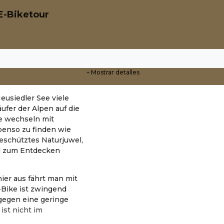
E-Biketour
Mostrar detalles
eusiedler See viele
ufer der Alpen auf die
e wechseln mit
enso zu finden wie
geschütztes Naturjuwel,
nd zum Entdecken
ier aus fährt man mit
-Bike ist zwingend
 gegen eine geringe
ist nicht im