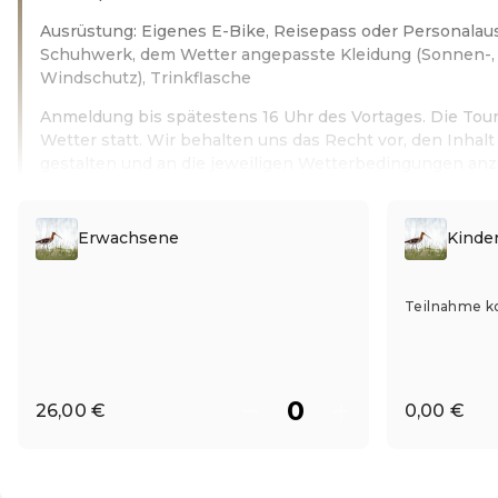
Ausrüstung: Eigenes E-Bike, Reisepass oder Personalau
Schuhwerk, dem Wetter angepasste Kleidung (Sonnen-,
Windschutz), Trinkflasche
Anmeldung bis spätestens 16 Uhr des Vortages. Die Tour
Wetter statt. Wir behalten uns das Recht vor, den Inhalt 
gestalten und an die jeweiligen Wetterbedingungen an
Leer más
Erwachsene
Kinder
Teilnahme k
26,00 €
0,00 €
ES ·
Spanish