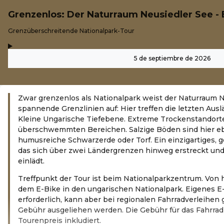
Grenzenlos: Der Naturraum Neusiedler See - 
-
Grenzüberschreitende Nationalpark-Tour
,
-
5 de septiembre de 2026
Zwar grenzenlos als Nationalpark weist der Naturraum N
spannende Grenzlinien auf: Hier treffen die letzten Auslä
Kleine Ungarische Tiefebene. Extreme Trockenstandort
überschwemmten Bereichen. Salzige Böden sind hier eb
humusreiche Schwarzerde oder Torf. Ein einzigartiges, 
das sich über zwei Ländergrenzen hinweg erstreckt u
einlädt.
Treffpunkt der Tour ist beim Nationalparkzentrum. Von h
dem E-Bike in den ungarischen Nationalpark. Eigenes E
erforderlich, kann aber bei regionalen Fahrradverleihen
Gebühr ausgeliehen werden. Die Gebühr für das Fahrrad 
Tourenpreis inkludiert.