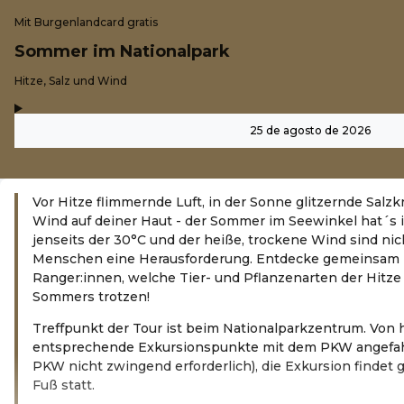
Mit Burgenlandcard gratis
Sommer im Nationalpark
-
Hitze, Salz und Wind
,
-
25 de agosto de 2026
Vor Hitze flimmernde Luft, in der Sonne glitzernde Salzkr
Wind auf deiner Haut - der Sommer im Seewinkel hat´s 
jenseits der 30°C und der heiße, trockene Wind sind nic
Menschen eine Herausforderung. Entdecke gemeinsam 
Ranger:innen, welche Tier- und Pflanzenarten der Hitz
Sommers trotzen!
Treffpunkt der Tour ist beim Nationalparkzentrum. Von 
entsprechende Exkursionspunkte mit dem PKW angefah
PKW nicht zwingend erforderlich), die Exkursion findet 
Fuß statt.