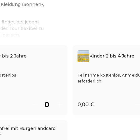
Kleidung (Sonnen-,
 findet bei jedem
der Tour flexibel zu
zupassen.
 bis 2 Jahre
Kinder 2 bis 4 Jahre
ostenlos
Teilnahme kostenlos, Anmeld
erforderlich
0,00 €
nfrei mit Burgenlandcard
r