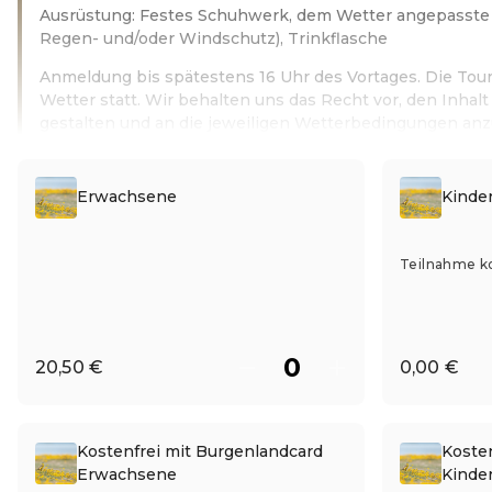
Ausrüstung: Festes Schuhwerk, dem Wetter angepasste 
Regen- und/oder Windschutz), Trinkflasche
Anmeldung bis spätestens 16 Uhr des Vortages. Die Tour
Wetter statt. Wir behalten uns das Recht vor, den Inhalt 
gestalten und an die jeweiligen Wetterbedingungen an
Leer más
Erwachsene
Kinder
Teilnahme k
20,50 €
0,00 €
Kostenfrei mit Burgenlandcard
Koste
Erwachsene
Kinde