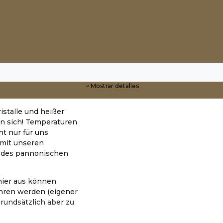
Mostrar detalles
istalle und heißer
in sich! Temperaturen
ht nur für uns
mit unseren
e des pannonischen
hier aus können
ren werden (eigener
grundsätzlich aber zu