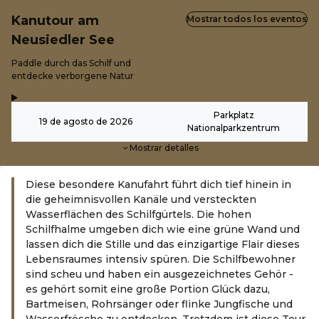
Kanutour am
Mostrar todos los eventos
Neusiedler See
-
Paddle durch das Schilf und
entdecke verborgene Natur
,
-
Parkplatz
19 de agosto de 2026
Nationalparkzentrum
Mostrar detalles
Diese besondere Kanufahrt führt dich tief hinein in
die geheimnisvollen Kanäle und versteckten
Wasserflächen des Schilfgürtels. Die hohen
Schilfhalme umgeben dich wie eine grüne Wand und
lassen dich die Stille und das einzigartige Flair dieses
Lebensraumes intensiv spüren. Die Schilfbewohner
sind scheu und haben ein ausgezeichnetes Gehör -
es gehört somit eine große Portion Glück dazu,
Bartmeisen, Rohrsänger oder flinke Jungfische und
Wasserfrösche zu entdecken. Trotzdem ist diese Tour