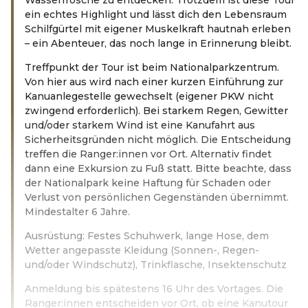
ein echtes Highlight und lässt dich den Lebensraum
Schilfgürtel mit eigener Muskelkraft hautnah erleben
– ein Abenteuer, das noch lange in Erinnerung bleibt.
Treffpunkt der Tour ist beim Nationalparkzentrum.
Von hier aus wird nach einer kurzen Einführung zur
Kanuanlegestelle gewechselt (eigener PKW nicht
zwingend erforderlich). Bei starkem Regen, Gewitter
und/oder starkem Wind ist eine Kanufahrt aus
Sicherheitsgründen nicht möglich. Die Entscheidung
treffen die Ranger:innen vor Ort. Alternativ findet
dann eine Exkursion zu Fuß statt. Bitte beachte, dass
der Nationalpark keine Haftung für Schaden oder
Verlust von persönlichen Gegenständen übernimmt.
Mindestalter 6 Jahre.
Ausrüstung: Festes Schuhwerk, lange Hose, dem
Wetter angepasste Kleidung (Sonnen-, Regen-
und/oder Windschutz), Trinkflasche, Insektenschutz
Anmeldung bis spätestens 16 Uhr des Vortages. Die
Ranger:innen entscheiden vor Ort, ob eine Kanutour