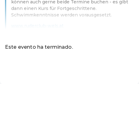
können auch gerne beide Termine buchen - es gibt
dann einen Kurs für Fortgeschrittene.
Schwimmkenntnisse werden vorausgesetzt.
www.ruderclub-wels.at
Leer más
Este evento ha terminado.
Ir a los eventos actuales de Online-Shop der Marktgemei
ES ·
Spanish