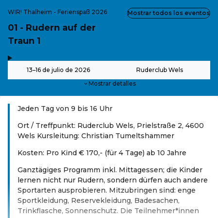
WIR! Thalheim - Ferienspaß 2026
Mostrar todos los eventos
01 - Rudern auf der
Traun 1
,
-
13–16 de julio de 2026
Ruderclub Wels
Mostrar detalles
Jeden Tag von 9 bis 16 Uhr
Ort / Treffpunkt: Ruderclub Wels, Prielstraße 2, 4600
Wels Kursleitung: Christian Tumeltshammer
Kosten: Pro Kind € 170,- (für 4 Tage) ab 10 Jahre
Ganztägiges Programm inkl. Mittagessen; die Kinder
lernen nicht nur Rudern, sondern dürfen auch andere
Sportarten ausprobieren. Mitzubringen sind: enge
Sportkleidung, Reservekleidung, Badesachen,
Trinkflasche, Sonnenschutz. Die Teilnehmer*innen