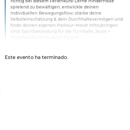
richtig bei diesem Ferienkurs! Lerne Hindernisse
spielend zu bewältigen, entwickle deinen
individuellen Bewegungsflow; stärke deine
Selbsteinschätzung & dein Durchhaltevermögen und
finde deinen eigenen Parkour-Move! Mitzubringen
sind: Sportbekleidung für die Turnhalle, Jause +
Trinkflasche (bitte keine Dosen).
Leer más
Este evento ha terminado.
Ir a los eventos actuales de Online-Shop der Marktgemei
ES ·
Spanish