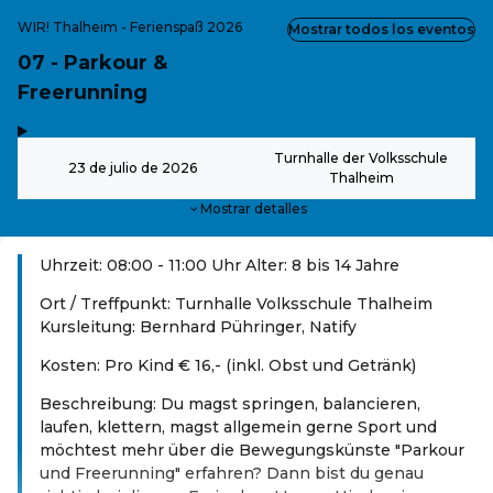
WIR! Thalheim - Ferienspaß 2026
Mostrar todos los eventos
07 - Parkour &
Freerunning
,
-
Turnhalle der Volksschule
23 de julio de 2026
Thalheim
Mostrar detalles
Uhrzeit: 08:00 - 11:00 Uhr Alter: 8 bis 14 Jahre
Ort / Treffpunkt: Turnhalle Volksschule Thalheim
Kursleitung: Bernhard Pühringer, Natify
Kosten: Pro Kind € 16,- (inkl. Obst und Getränk)
Beschreibung: Du magst springen, balancieren,
laufen, klettern, magst allgemein gerne Sport und
möchtest mehr über die Bewegungskünste "Parkour
und Freerunning" erfahren? Dann bist du genau