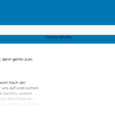
Mostrar detalles
t; dann gehts zum
asst! Nach der
r uns auf und suchen
le Sachen, unsere
aun). Abschluss am
me Kleidung, Getränk.