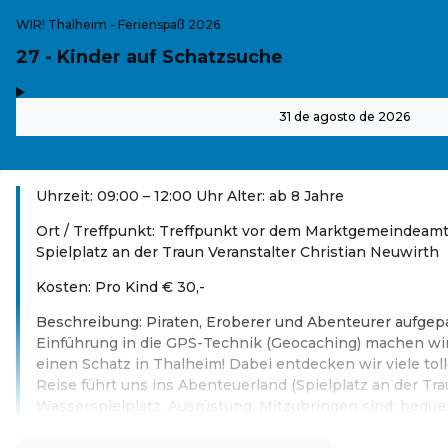
WIR! Thalheim - Ferienspaß 2026
27 - Kinder auf Schatzsuche
,
-
31 de agosto de 2026
Uhrzeit: 09:00 – 12:00 Uhr Alter: ab 8 Jahre
Ort / Treffpunkt: Treffpunkt vor dem Marktgemeindeam
Spielplatz an der Traun Veranstalter Christian Neuwirth
Kosten: Pro Kind € 30,-
Beschreibung: Piraten, Eroberer und Abenteurer aufgep
Einführung in die GPS-Technik (Geocaching) machen wi
einen Schatz in Thalheim! Dabei entdecken wir viele tol
Reise führt uns ins Abenteuerland (Spielplatz an der Tr
Wasserspielplatz. Ausrüstung: Mitzubringen sind: beque
Leer más