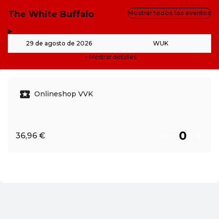
The White Buffalo
Mostrar todos los eventos
,
-
29 de agosto de 2026
WUK
Mostrar detalles
Onlineshop VVK
36,96 €
ES ·
Spanish